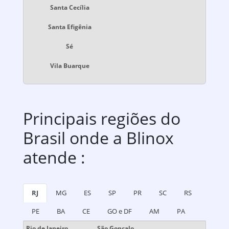
Santa Cecília
Santa Efigênia
Sé
Vila Buarque
Principais regiões do
Brasil onde a Blinox
atende :
RJ
MG
ES
SP
PR
SC
RS
PE
BA
CE
GO e DF
AM
PA
Rio de Janeiro
São Gonçalo