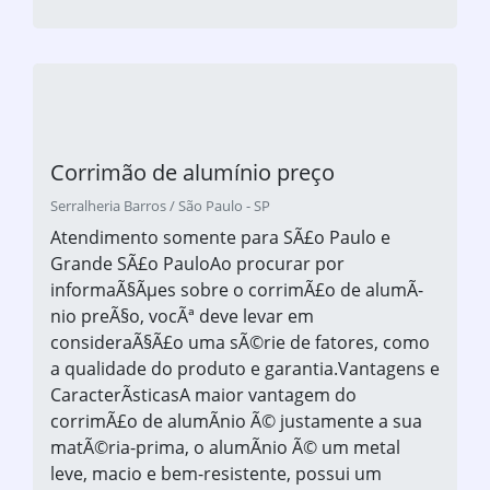
Corrimão de alumínio preço
Serralheria Barros / São Paulo - SP
Atendimento somente para SÃ£o Paulo e
Grande SÃ£o PauloAo procurar por
informaÃ§Ãµes sobre o corrimÃ£o de alumÃ­
nio preÃ§o, vocÃª deve levar em
consideraÃ§Ã£o uma sÃ©rie de fatores, como
a qualidade do produto e garantia.Vantagens e
CaracterÃ­sticasA maior vantagem do
corrimÃ£o de alumÃ­nio Ã© justamente a sua
matÃ©ria-prima, o alumÃ­nio Ã© um metal
leve, macio e bem-resistente, possui um